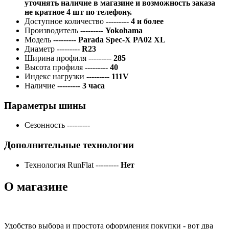
уточнять наличие в магазине и возможность заказа
не кратное 4 шт по телефону.
Доступное количество
---------
4 и более
Производитель
---------
Yokohama
Модель
---------
Parada Spec-X PA02 XL
Диаметр
---------
R23
Ширина профиля
---------
285
Высота профиля
---------
40
Индекс нагрузки
---------
111V
Наличие
---------
3 часа
Параметры шины
Сезонность
---------
Дополнительные технологии
Технология RunFlat
---------
Нет
О магазине
Удобство выбора и простота оформления покупки - вот два