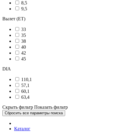
8,5
9,5
Вылет (ET)
33
35
38
40
42
45
DIA
110,1
57,1
60,1
63,4
Скрыть фильтр
Показать фильтр
Сбросить все параметры поиска
Каталог