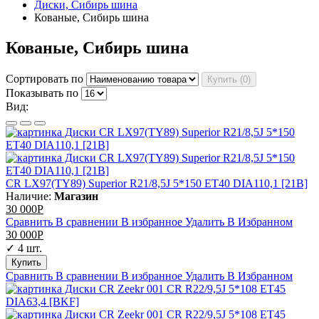
Диски, Сибирь шина
Кованые, Сибирь шина
Кованые, Сибирь шина
Сортировать по
Купить (
0
)
Показывать по
Вид:
CR LX97(TY89) Superior R21/8,5J 5*150 ET40 DIA110,1 [21B]
Наличие:
Магазин
30 000
Р
Сравнить
В сравнении
В избранное
Удалить
В Избранном
30 000
Р
✓ 4 шт.
Сравнить
В сравнении
В избранное
Удалить
В Избранном