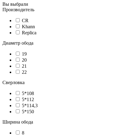
Вы выбрали
Производитель
CR
Khann
Replica
Диаметр обода
19
20
21
22
Сверловка
5*108
5*112
5*114,3
5*150
Ширина обода
8