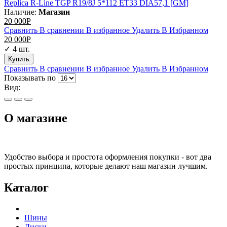
Replica R-Line TGP R19/8J 5*112 ET33 DIA57,1 [GM]
Наличие:
Магазин
20 000
Р
Сравнить
В сравнении
В избранное
Удалить
В Избранном
20 000
Р
✓ 4 шт.
Сравнить
В сравнении
В избранное
Удалить
В Избранном
Показывать по
Вид:
О магазине
Удобство выбора и простота оформления покупки - вот два
простых принципа, которые делают наш магазин лучшим.
Каталог
Шины
Диски