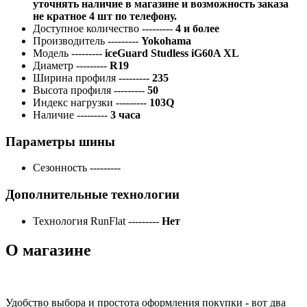
уточнять наличие в магазине и возможность заказа
не кратное 4 шт по телефону.
Доступное количество
---------
4 и более
Производитель
---------
Yokohama
Модель
---------
iceGuard Studless iG60A XL
Диаметр
---------
R19
Ширина профиля
---------
235
Высота профиля
---------
50
Индекс нагрузки
---------
103Q
Наличие
---------
3 часа
Параметры шины
Сезонность
---------
Дополнительные технологии
Технология RunFlat
---------
Нет
О магазине
Удобство выбора и простота оформления покупки - вот два