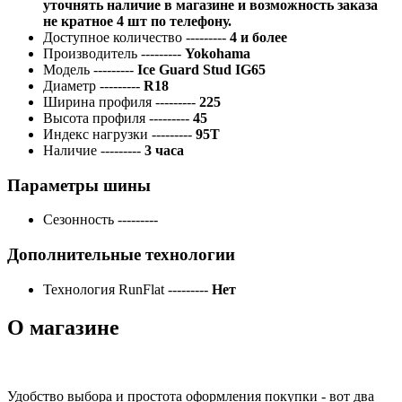
уточнять наличие в магазине и возможность заказа
не кратное 4 шт по телефону.
Доступное количество
---------
4 и более
Производитель
---------
Yokohama
Модель
---------
Ice Guard Stud IG65
Диаметр
---------
R18
Ширина профиля
---------
225
Высота профиля
---------
45
Индекс нагрузки
---------
95T
Наличие
---------
3 часа
Параметры шины
Сезонность
---------
Дополнительные технологии
Технология RunFlat
---------
Нет
О магазине
Удобство выбора и простота оформления покупки - вот два