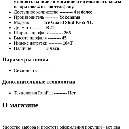
уточнять наличие в магазине и возможность заказа
не кратное 4 шт по телефону.
Доступное количество
---------
4 и более
Производитель
---------
Yokohama
Модель
---------
Ice Guard Stud IG55 XL
Диаметр
---------
R21
Ширина профиля
---------
265
Высота профиля
---------
45
Индекс нагрузки
---------
104T
Наличие
---------
3 часа
Параметры шины
Сезонность
---------
Дополнительные технологии
Технология RunFlat
---------
Нет
О магазине
Удобство выбора и простота оформления покупки - вот два