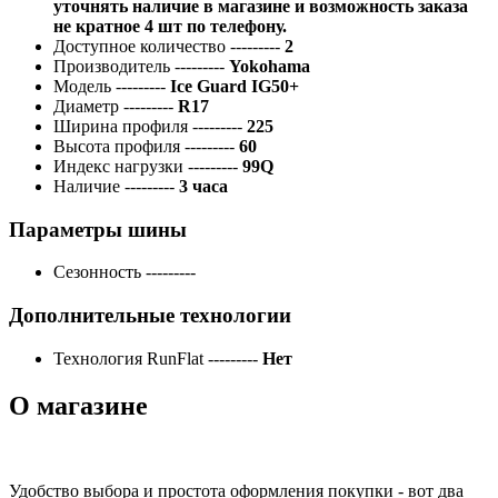
уточнять наличие в магазине и возможность заказа
не кратное 4 шт по телефону.
Доступное количество
---------
2
Производитель
---------
Yokohama
Модель
---------
Ice Guard IG50+
Диаметр
---------
R17
Ширина профиля
---------
225
Высота профиля
---------
60
Индекс нагрузки
---------
99Q
Наличие
---------
3 часа
Параметры шины
Сезонность
---------
Дополнительные технологии
Технология RunFlat
---------
Нет
О магазине
Удобство выбора и простота оформления покупки - вот два