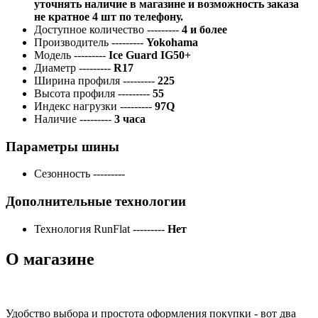
уточнять наличие в магазине и возможность заказа
не кратное 4 шт по телефону.
Доступное количество
---------
4 и более
Производитель
---------
Yokohama
Модель
---------
Ice Guard IG50+
Диаметр
---------
R17
Ширина профиля
---------
225
Высота профиля
---------
55
Индекс нагрузки
---------
97Q
Наличие
---------
3 часа
Параметры шины
Сезонность
---------
Дополнительные технологии
Технология RunFlat
---------
Нет
О магазине
Удобство выбора и простота оформления покупки - вот два