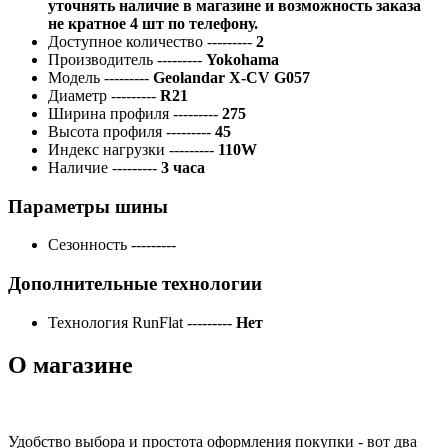
уточнять наличие в магазине и возможность заказа
не кратное 4 шт по телефону.
Доступное количество
---------
2
Производитель
---------
Yokohama
Модель
---------
Geolandar X-CV G057
Диаметр
---------
R21
Ширина профиля
---------
275
Высота профиля
---------
45
Индекс нагрузки
---------
110W
Наличие
---------
3 часа
Параметры шины
Сезонность
---------
Дополнительные технологии
Технология RunFlat
---------
Нет
О магазине
Удобство выбора и простота оформления покупки - вот два