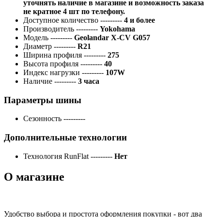
уточнять наличие в магазине и возможность заказа
не кратное 4 шт по телефону.
Доступное количество
---------
4 и более
Производитель
---------
Yokohama
Модель
---------
Geolandar X-CV G057
Диаметр
---------
R21
Ширина профиля
---------
275
Высота профиля
---------
40
Индекс нагрузки
---------
107W
Наличие
---------
3 часа
Параметры шины
Сезонность
---------
Дополнительные технологии
Технология RunFlat
---------
Нет
О магазине
Удобство выбора и простота оформления покупки - вот два