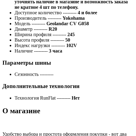
уточнять наличие в магазине и возможность заказа
не кратное 4 шт по телефону.
Доступное количество
---------
4 и более
Производитель
---------
Yokohama
Модель
---------
Geolandar CV G058
Диаметр
---------
R20
Ширина профиля
---------
245
Высота профиля
---------
50
Индекс нагрузки
---------
102V
Наличие
---------
3 часа
Параметры шины
Сезонность
---------
Дополнительные технологии
Технология RunFlat
---------
Нет
О магазине
Удобство выбора и простота оформления покупки - вот два