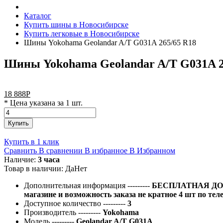
Каталог
Купить шины в Новосибирске
Купить легковые в Новосибирске
Шины Yokohama Geolandar A/T G031A 265/65 R18
Шины Yokohama Geolandar A/T G031A 2
18 888
Р
* Цена указана за 1 шт.
Купить
Купить в 1 клик
Сравнить
В сравнении
В избранное
В Избранном
Наличие:
3 часа
Товар в наличии:
Да
Нет
Дополнительная информация
---------
БЕСПЛАТНАЯ ДОС
магазине и возможность заказа не кратное 4 шт по тел
Доступное количество
---------
3
Производитель
---------
Yokohama
Модель
---------
Geolandar A/T G031A