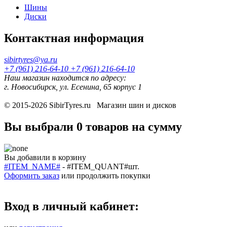
Шины
Диски
Контактная информация
sibirtyres@ya.ru
+7 (961) 216-64-10
+7 (961) 216-64-10
Наш магазин находится по адресу:
г. Новосибирск, ул. Есенина, 65 корпус 1
© 2015-2026
SibirTyres.ru
Магазин шин и дисков
Вы выбрали
0 товаров
на сумму
Вы добавили в корзину
#ITEM_NAME#
-
#ITEM_QUANT#
шт.
Оформить заказ
или
продолжить покупки
Вход в личный кабинет: