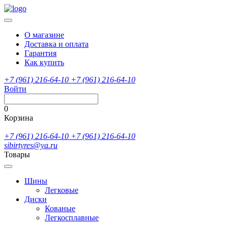
О магазине
Доставка и оплата
Гарантия
Как купить
+7 (961) 216-64-10
+7 (961) 216-64-10
Войти
0
Корзина
+7 (961) 216-64-10
+7 (961) 216-64-10
sibirtyres@ya.ru
Товары
Шины
Легковые
Диски
Кованые
Легкосплавные