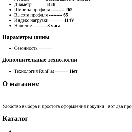
Диаметр
---------
R18
Ширина профиля
---------
265
Высота профиля
---------
65
Индекс нагрузки
---------
114V
Наличие
---------
3 часа
Параметры шины
Сезонность
---------
Дополнительные технологии
Технология RunFlat
---------
Нет
О магазине
Удобство выбора и простота оформления покупки - вот два пр
Каталог