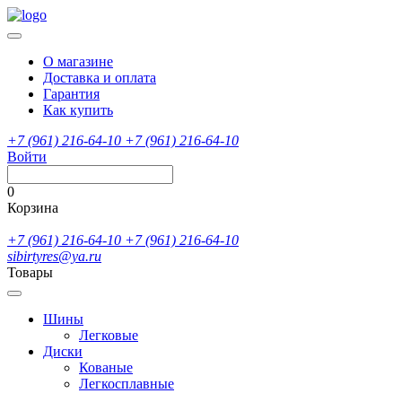
О магазине
Доставка и оплата
Гарантия
Как купить
+7 (961) 216-64-10
+7 (961) 216-64-10
Войти
0
Корзина
+7 (961) 216-64-10
+7 (961) 216-64-10
sibirtyres@ya.ru
Товары
Шины
Легковые
Диски
Кованые
Легкосплавные