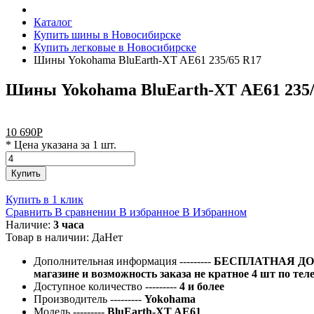
Каталог
Купить шины в Новосибирске
Купить легковые в Новосибирске
Шины Yokohama BluEarth-XT AE61 235/65 R17
Шины Yokohama BluEarth-XT AE61 235/
10 690
Р
* Цена указана за 1 шт.
Купить
Купить в 1 клик
Сравнить
В сравнении
В избранное
В Избранном
Наличие:
3 часа
Товар в наличии:
Да
Нет
Дополнительная информация
---------
БЕСПЛАТНАЯ ДОС
магазине и возможность заказа не кратное 4 шт по тел
Доступное количество
---------
4 и более
Производитель
---------
Yokohama
Модель
---------
BluEarth-XT AE61