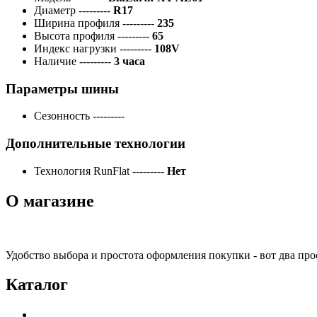
Диаметр
---------
R17
Ширина профиля
---------
235
Высота профиля
---------
65
Индекс нагрузки
---------
108V
Наличие
---------
3 часа
Параметры шины
Сезонность
---------
Дополнительные технологии
Технология RunFlat
---------
Нет
О магазине
Удобство выбора и простота оформления покупки - вот два пр
Каталог