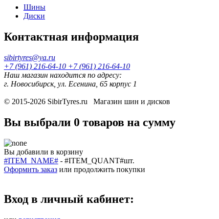
Шины
Диски
Контактная информация
sibirtyres@ya.ru
+7 (961) 216-64-10
+7 (961) 216-64-10
Наш магазин находится по адресу:
г. Новосибирск, ул. Есенина, 65 корпус 1
© 2015-2026
SibirTyres.ru
Магазин шин и дисков
Вы выбрали
0 товаров
на сумму
Вы добавили в корзину
#ITEM_NAME#
-
#ITEM_QUANT#
шт.
Оформить заказ
или
продолжить покупки
Вход в личный кабинет: