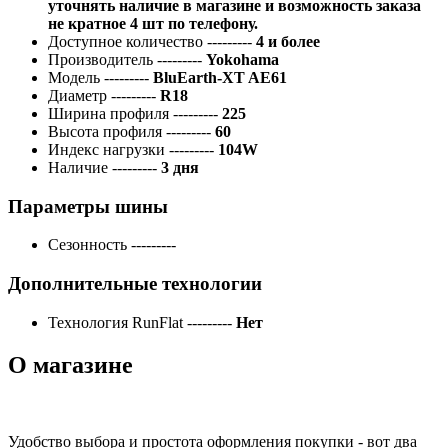
уточнять наличие в магазине и возможность заказа
не кратное 4 шт по телефону.
Доступное количество
---------
4 и более
Производитель
---------
Yokohama
Модель
---------
BluEarth-XT AE61
Диаметр
---------
R18
Ширина профиля
---------
225
Высота профиля
---------
60
Индекс нагрузки
---------
104W
Наличие
---------
3 дня
Параметры шины
Сезонность
---------
Дополнительные технологии
Технология RunFlat
---------
Нет
О магазине
Удобство выбора и простота оформления покупки - вот два