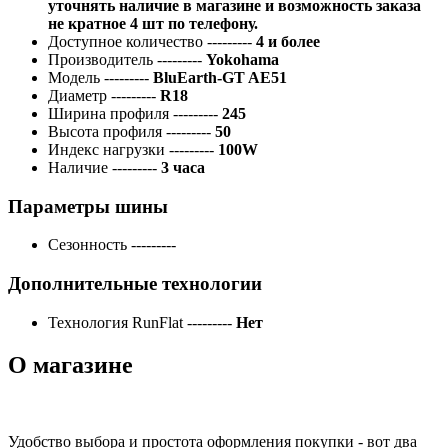
уточнять наличие в магазине и возможность заказа
не кратное 4 шт по телефону.
Доступное количество
---------
4 и более
Производитель
---------
Yokohama
Модель
---------
BluEarth-GT AE51
Диаметр
---------
R18
Ширина профиля
---------
245
Высота профиля
---------
50
Индекс нагрузки
---------
100W
Наличие
---------
3 часа
Параметры шины
Сезонность
---------
Дополнительные технологии
Технология RunFlat
---------
Нет
О магазине
Удобство выбора и простота оформления покупки - вот два