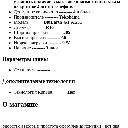
уточнять наличие в магазине и возможность заказа
не кратное 4 шт по телефону.
Доступное количество
---------
4 и более
Производитель
---------
Yokohama
Модель
---------
BluEarth-GT AE51
Диаметр
---------
R16
Ширина профиля
---------
205
Высота профиля
---------
60
Индекс нагрузки
---------
92V
Наличие
---------
3 часа
Параметры шины
Сезонность
---------
Дополнительные технологии
Технология RunFlat
---------
Нет
О магазине
Удобство выбора и простота оформления покупки - вот два