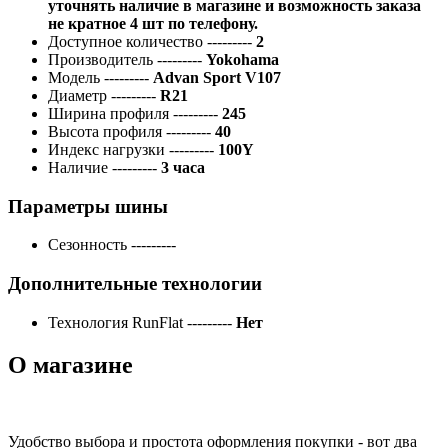
уточнять наличие в магазине и возможность заказа
не кратное 4 шт по телефону.
Доступное количество
---------
2
Производитель
---------
Yokohama
Модель
---------
Advan Sport V107
Диаметр
---------
R21
Ширина профиля
---------
245
Высота профиля
---------
40
Индекс нагрузки
---------
100Y
Наличие
---------
3 часа
Параметры шины
Сезонность
---------
Дополнительные технологии
Технология RunFlat
---------
Нет
О магазине
Удобство выбора и простота оформления покупки - вот два