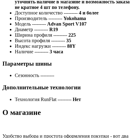
уточнять наличие в магазине и возможность заказа
не кратное 4 шт по телефону.
Доступное количество
---------
4 и более
Производитель
---------
Yokohama
Модель
---------
Advan Sport V107
Диаметр
---------
R19
Ширина профиля
---------
225
Высота профиля
---------
35
Индекс нагрузки
---------
88Y
Наличие
---------
3 часа
Параметры шины
Сезонность
---------
Дополнительные технологии
Технология RunFlat
---------
Нет
О магазине
Удобство выбора и простота оформления покупки - вот два