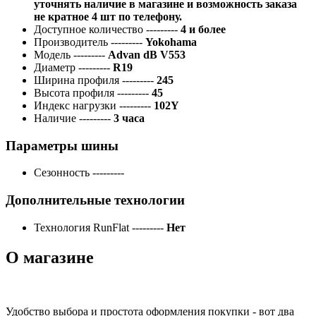
уточнять наличие в магазине и возможность заказа
не кратное 4 шт по телефону.
Доступное количество
---------
4 и более
Производитель
---------
Yokohama
Модель
---------
Advan dB V553
Диаметр
---------
R19
Ширина профиля
---------
245
Высота профиля
---------
45
Индекс нагрузки
---------
102Y
Наличие
---------
3 часа
Параметры шины
Сезонность
---------
Дополнительные технологии
Технология RunFlat
---------
Нет
О магазине
Удобство выбора и простота оформления покупки - вот два