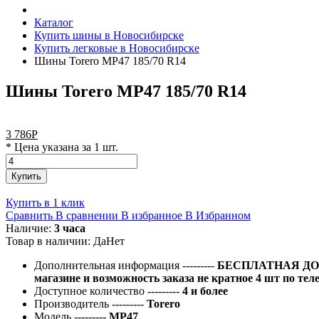
Каталог
Купить шины в Новосибирске
Купить легковые в Новосибирске
Шины Torero MP47 185/70 R14
Шины Torero MP47 185/70 R14
3 786
Р
* Цена указана за 1 шт.
Купить
Купить в 1 клик
Сравнить
В сравнении
В избранное
В Избранном
Наличие:
3 часа
Товар в наличии:
Да
Нет
Дополнительная информация
---------
БЕСПЛАТНАЯ ДОС
магазине и возможность заказа не кратное 4 шт по тел
Доступное количество
---------
4 и более
Производитель
---------
Torero
Модель
---------
MP47