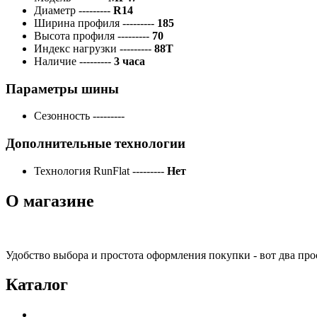
Диаметр
---------
R14
Ширина профиля
---------
185
Высота профиля
---------
70
Индекс нагрузки
---------
88T
Наличие
---------
3 часа
Параметры шины
Сезонность
---------
Дополнительные технологии
Технология RunFlat
---------
Нет
О магазине
Удобство выбора и простота оформления покупки - вот два пр
Каталог