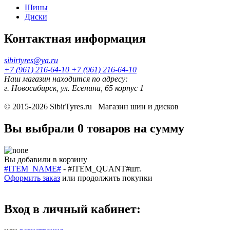
Шины
Диски
Контактная информация
sibirtyres@ya.ru
+7 (961) 216-64-10
+7 (961) 216-64-10
Наш магазин находится по адресу:
г. Новосибирск, ул. Есенина, 65 корпус 1
© 2015-2026
SibirTyres.ru
Магазин шин и дисков
Вы выбрали
0 товаров
на сумму
Вы добавили в корзину
#ITEM_NAME#
-
#ITEM_QUANT#
шт.
Оформить заказ
или
продолжить покупки
Вход в личный кабинет: