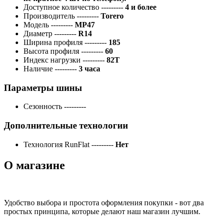
Доступное количество
---------
4 и более
Производитель
---------
Torero
Модель
---------
MP47
Диаметр
---------
R14
Ширина профиля
---------
185
Высота профиля
---------
60
Индекс нагрузки
---------
82T
Наличие
---------
3 часа
Параметры шины
Сезонность
---------
Дополнительные технологии
Технология RunFlat
---------
Нет
О магазине
Удобство выбора и простота оформления покупки - вот два
простых принципа, которые делают наш магазин лучшим.