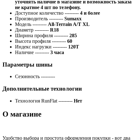
уточнять наличие в магазине и возможность заказа
не кратное 4 шт по телефону.
Доступное количество
---------
4 и более
Производитель
---------
Sumaxx
Модель
---------
All-Terrain A/T XL
Диаметр
---------
R18
Ширина профиля
---------
285
Высота профиля
---------
60
Индекс нагрузки
---------
120T
Наличие
---------
3 часа
Параметры шины
Сезонность
---------
Дополнительные технологии
Технология RunFlat
---------
Нет
О магазине
Удобство выбора и простота оформления покупки - вот два