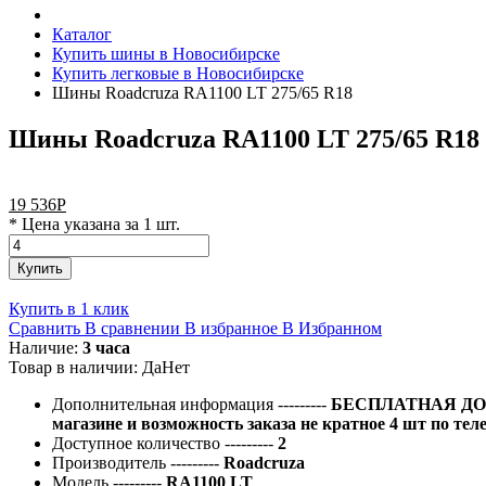
Каталог
Купить шины в Новосибирске
Купить легковые в Новосибирске
Шины Roadcruza RA1100 LT 275/65 R18
Шины Roadcruza RA1100 LT 275/65 R18
19 536
Р
* Цена указана за 1 шт.
Купить
Купить в 1 клик
Сравнить
В сравнении
В избранное
В Избранном
Наличие:
3 часа
Товар в наличии:
Да
Нет
Дополнительная информация
---------
БЕСПЛАТНАЯ ДОС
магазине и возможность заказа не кратное 4 шт по тел
Доступное количество
---------
2
Производитель
---------
Roadcruza
Модель
---------
RA1100 LT