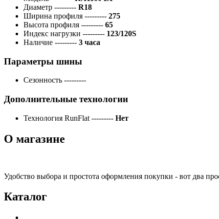
Диаметр
---------
R18
Ширина профиля
---------
275
Высота профиля
---------
65
Индекс нагрузки
---------
123/120S
Наличие
---------
3 часа
Параметры шины
Сезонность
---------
Дополнительные технологии
Технология RunFlat
---------
Нет
О магазине
Удобство выбора и простота оформления покупки - вот два пр
Каталог