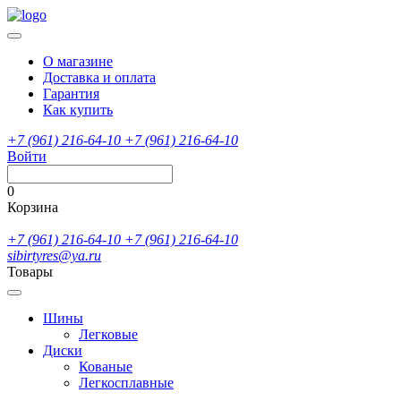
О магазине
Доставка и оплата
Гарантия
Как купить
+7 (961) 216-64-10
+7 (961) 216-64-10
Войти
0
Корзина
+7 (961) 216-64-10
+7 (961) 216-64-10
sibirtyres@ya.ru
Товары
Шины
Легковые
Диски
Кованые
Легкосплавные