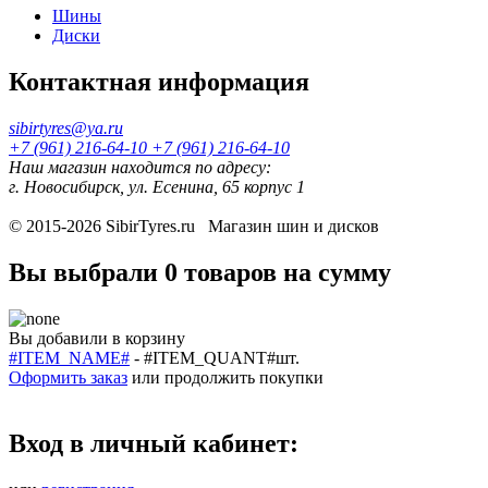
Шины
Диски
Контактная информация
sibirtyres@ya.ru
+7 (961) 216-64-10
+7 (961) 216-64-10
Наш магазин находится по адресу:
г. Новосибирск, ул. Есенина, 65 корпус 1
© 2015-2026
SibirTyres.ru
Магазин шин и дисков
Вы выбрали
0 товаров
на сумму
Вы добавили в корзину
#ITEM_NAME#
-
#ITEM_QUANT#
шт.
Оформить заказ
или
продолжить покупки
Вход в личный кабинет: