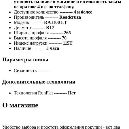
уточнять наличие в магазине и возможность заказа
не кратное 4 шт по телефону.
Доступное количество
---------
4 и более
Производитель
---------
Roadcruza
Модель
---------
RA1100 LT
Диаметр
---------
R17
Ширина профиля
---------
265
Высота профиля
---------
70
Индекс нагрузки
---------
115T
Наличие
---------
3 часа
Параметры шины
Сезонность
---------
Дополнительные технологии
Технология RunFlat
---------
Нет
О магазине
Удобство выбора и простота оформления покупки - вот два