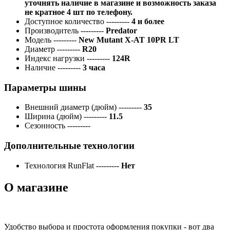
уточнять наличие в магазине и возможность заказа
не кратное 4 шт по телефону.
Доступное количество
---------
4 и более
Производитель
---------
Predator
Модель
---------
New Mutant X-AT 10PR LT
Диаметр
---------
R20
Индекс нагрузки
---------
124R
Наличие
---------
3 часа
Параметры шины
Внешний диаметр (дюйм)
---------
35
Ширина (дюйм)
---------
11.5
Сезонность
---------
Дополнительные технологии
Технология RunFlat
---------
Нет
О магазине
Удобство выбора и простота оформления покупки - вот два