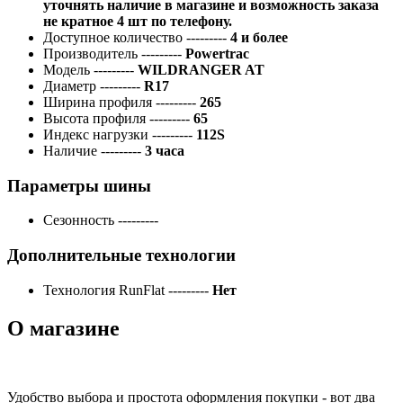
уточнять наличие в магазине и возможность заказа
не кратное 4 шт по телефону.
Доступное количество
---------
4 и более
Производитель
---------
Powertrac
Модель
---------
WILDRANGER AT
Диаметр
---------
R17
Ширина профиля
---------
265
Высота профиля
---------
65
Индекс нагрузки
---------
112S
Наличие
---------
3 часа
Параметры шины
Сезонность
---------
Дополнительные технологии
Технология RunFlat
---------
Нет
О магазине
Удобство выбора и простота оформления покупки - вот два