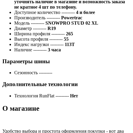
уточнять наличие в магазине и возможность заказа
не кратное 4 шт по телефону.
Доступное количество
---------
4 и более
Производитель
---------
Powertrac
Модель
---------
SNOWPRO STUD 02 XL
Диаметр
---------
R19
Ширина профиля
---------
265
Высота профиля
---------
55
Индекс нагрузки
---------
113T
Наличие
---------
3 часа
Параметры шины
Сезонность
---------
Дополнительные технологии
Технология RunFlat
---------
Нет
О магазине
Удобство выбора и простота оформления покупки - вот два