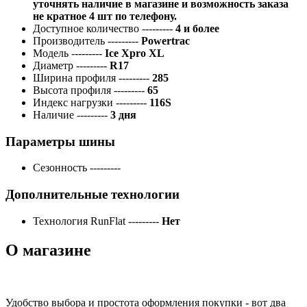
уточнять наличие в магазине и возможность заказа
не кратное 4 шт по телефону.
Доступное количество
---------
4 и более
Производитель
---------
Powertrac
Модель
---------
Ice Xpro XL
Диаметр
---------
R17
Ширина профиля
---------
285
Высота профиля
---------
65
Индекс нагрузки
---------
116S
Наличие
---------
3 дня
Параметры шины
Сезонность
---------
Дополнительные технологии
Технология RunFlat
---------
Нет
О магазине
Удобство выбора и простота оформления покупки - вот два