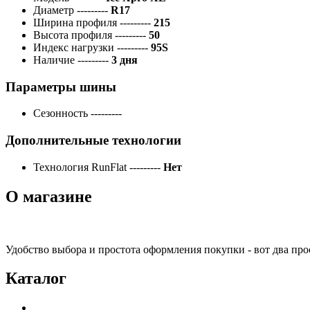
Диаметр
---------
R17
Ширина профиля
---------
215
Высота профиля
---------
50
Индекс нагрузки
---------
95S
Наличие
---------
3 дня
Параметры шины
Сезонность
---------
Дополнительные технологии
Технология RunFlat
---------
Нет
О магазине
Удобство выбора и простота оформления покупки - вот два пр
Каталог