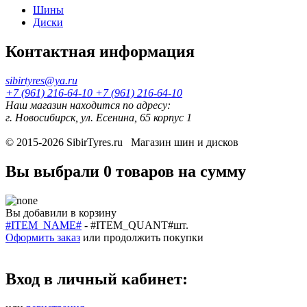
Шины
Диски
Контактная информация
sibirtyres@ya.ru
+7 (961) 216-64-10
+7 (961) 216-64-10
Наш магазин находится по адресу:
г. Новосибирск, ул. Есенина, 65 корпус 1
© 2015-2026
SibirTyres.ru
Магазин шин и дисков
Вы выбрали
0 товаров
на сумму
Вы добавили в корзину
#ITEM_NAME#
-
#ITEM_QUANT#
шт.
Оформить заказ
или
продолжить покупки
Вход в личный кабинет: