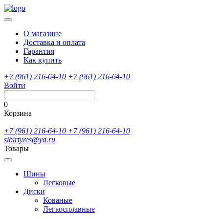
О магазине
Доставка и оплата
Гарантия
Как купить
+7 (961) 216-64-10
+7 (961) 216-64-10
Войти
0
Корзина
+7 (961) 216-64-10
+7 (961) 216-64-10
sibirtyres@ya.ru
Товары
Шины
Легковые
Диски
Кованые
Легкосплавные