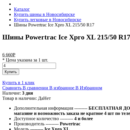
Каталог
Купить шины в Новосибирске
Купить легковые в Новосибирске
Шины Powertrac Ice Xpro XL 215/50 R17
Шины Powertrac Ice Xpro XL 215/50 R1
6 660
Р
* Цена указана за 1 шт.
Купить
Купить в 1 клик
Сравнить
В сравнении
В избранное
В Избранном
Наличие:
3 дня
Товар в наличии:
Да
Нет
Дополнительная информация
---------
БЕСПЛАТНАЯ ДОС
магазине и возможность заказа не кратное 4 шт по тел
Доступное количество
---------
4 и более
Производитель
---------
Powertrac
Модель
---------
Ice Xpro XL