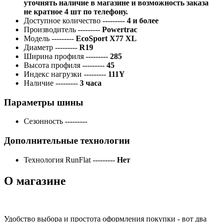
уточнять наличие в магазине и возможность заказа
не кратное 4 шт по телефону.
Доступное количество
---------
4 и более
Производитель
---------
Powertrac
Модель
---------
EcoSport X77 XL
Диаметр
---------
R19
Ширина профиля
---------
285
Высота профиля
---------
45
Индекс нагрузки
---------
111Y
Наличие
---------
3 часа
Параметры шины
Сезонность
---------
Дополнительные технологии
Технология RunFlat
---------
Нет
О магазине
Удобство выбора и простота оформления покупки - вот два