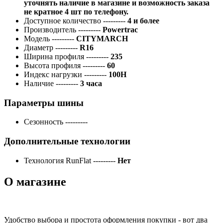
уточнять наличие в магазине и возможность заказа
не кратное 4 шт по телефону.
Доступное количество
---------
4 и более
Производитель
---------
Powertrac
Модель
---------
CITYMARCH
Диаметр
---------
R16
Ширина профиля
---------
235
Высота профиля
---------
60
Индекс нагрузки
---------
100H
Наличие
---------
3 часа
Параметры шины
Сезонность
---------
Дополнительные технологии
Технология RunFlat
---------
Нет
О магазине
Удобство выбора и простота оформления покупки - вот два