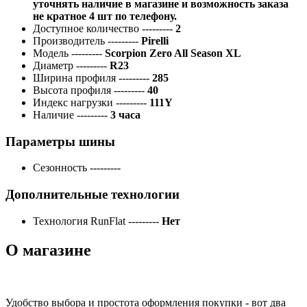
уточнять наличие в магазине и возможность заказа
не кратное 4 шт по телефону.
Доступное количество
---------
2
Производитель
---------
Pirelli
Модель
---------
Scorpion Zero All Season XL
Диаметр
---------
R23
Ширина профиля
---------
285
Высота профиля
---------
40
Индекс нагрузки
---------
111Y
Наличие
---------
3 часа
Параметры шины
Сезонность
---------
Дополнительные технологии
Технология RunFlat
---------
Нет
О магазине
Удобство выбора и простота оформления покупки - вот два