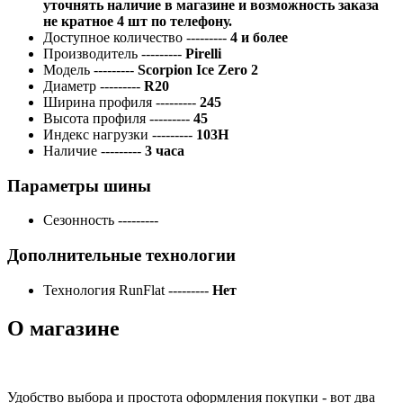
уточнять наличие в магазине и возможность заказа
не кратное 4 шт по телефону.
Доступное количество
---------
4 и более
Производитель
---------
Pirelli
Модель
---------
Scorpion Ice Zero 2
Диаметр
---------
R20
Ширина профиля
---------
245
Высота профиля
---------
45
Индекс нагрузки
---------
103H
Наличие
---------
3 часа
Параметры шины
Сезонность
---------
Дополнительные технологии
Технология RunFlat
---------
Нет
О магазине
Удобство выбора и простота оформления покупки - вот два