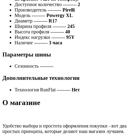
Доступное количество
---------
2
Производитель
---------
Pirelli
Модель
---------
Powergy XL
Диаметр
---------
R17
Ширина профиля
---------
245
Высота профиля
---------
40
Индекс нагрузки
---------
95Y
Наличие
---------
3 часа
Параметры шины
Сезонность
---------
Дополнительные технологии
Технология RunFlat
---------
Нет
О магазине
Удобство выбора и простота оформления покупки - вот два
простых принципа, которые делают наш магазин лучшим.