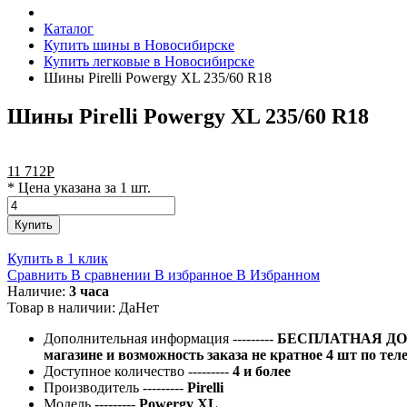
Каталог
Купить шины в Новосибирске
Купить легковые в Новосибирске
Шины Pirelli Powergy XL 235/60 R18
Шины Pirelli Powergy XL 235/60 R18
11 712
Р
* Цена указана за 1 шт.
Купить
Купить в 1 клик
Сравнить
В сравнении
В избранное
В Избранном
Наличие:
3 часа
Товар в наличии:
Да
Нет
Дополнительная информация
---------
БЕСПЛАТНАЯ ДОС
магазине и возможность заказа не кратное 4 шт по тел
Доступное количество
---------
4 и более
Производитель
---------
Pirelli
Модель
---------
Powergy XL