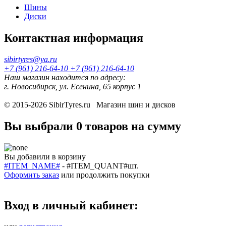
Шины
Диски
Контактная информация
sibirtyres@ya.ru
+7 (961) 216-64-10
+7 (961) 216-64-10
Наш магазин находится по адресу:
г. Новосибирск, ул. Есенина, 65 корпус 1
© 2015-2026
SibirTyres.ru
Магазин шин и дисков
Вы выбрали
0 товаров
на сумму
Вы добавили в корзину
#ITEM_NAME#
-
#ITEM_QUANT#
шт.
Оформить заказ
или
продолжить покупки
Вход в личный кабинет: