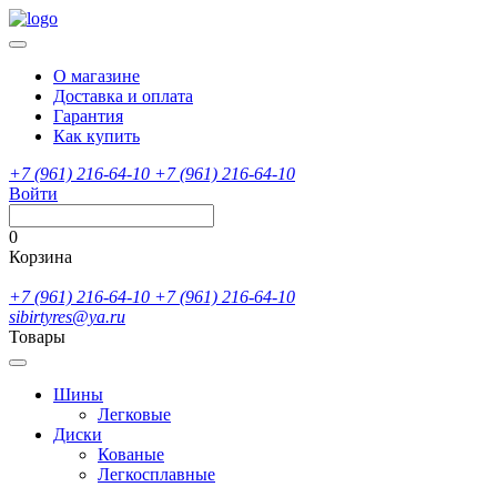
О магазине
Доставка и оплата
Гарантия
Как купить
+7 (961) 216-64-10
+7 (961) 216-64-10
Войти
0
Корзина
+7 (961) 216-64-10
+7 (961) 216-64-10
sibirtyres@ya.ru
Товары
Шины
Легковые
Диски
Кованые
Легкосплавные