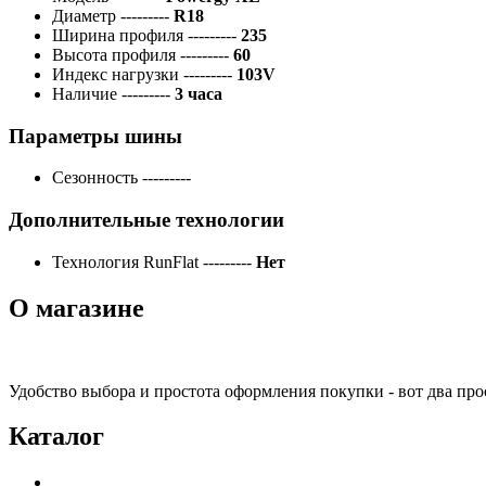
Диаметр
---------
R18
Ширина профиля
---------
235
Высота профиля
---------
60
Индекс нагрузки
---------
103V
Наличие
---------
3 часа
Параметры шины
Сезонность
---------
Дополнительные технологии
Технология RunFlat
---------
Нет
О магазине
Удобство выбора и простота оформления покупки - вот два пр
Каталог