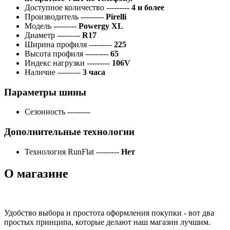
Доступное количество
---------
4 и более
Производитель
---------
Pirelli
Модель
---------
Powergy XL
Диаметр
---------
R17
Ширина профиля
---------
225
Высота профиля
---------
65
Индекс нагрузки
---------
106V
Наличие
---------
3 часа
Параметры шины
Сезонность
---------
Дополнительные технологии
Технология RunFlat
---------
Нет
О магазине
Удобство выбора и простота оформления покупки - вот два
простых принципа, которые делают наш магазин лучшим.