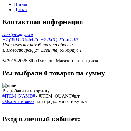
Шины
Диски
Контактная информация
sibirtyres@ya.ru
+7 (961) 216-64-10
+7 (961) 216-64-10
Наш магазин находится по адресу:
г. Новосибирск, ул. Есенина, 65 корпус 1
© 2015-2026
SibirTyres.ru
Магазин шин и дисков
Вы выбрали
0 товаров
на сумму
Вы добавили в корзину
#ITEM_NAME#
-
#ITEM_QUANT#
шт.
Оформить заказ
или
продолжить покупки
Вход в личный кабинет: