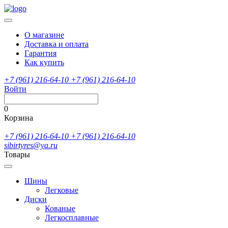
О магазине
Доставка и оплата
Гарантия
Как купить
+7 (961) 216-64-10
+7 (961) 216-64-10
Войти
0
Корзина
+7 (961) 216-64-10
+7 (961) 216-64-10
sibirtyres@ya.ru
Товары
Шины
Легковые
Диски
Кованые
Легкосплавные