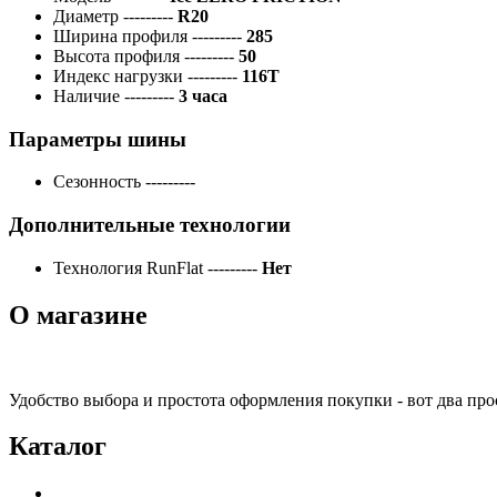
Диаметр
---------
R20
Ширина профиля
---------
285
Высота профиля
---------
50
Индекс нагрузки
---------
116T
Наличие
---------
3 часа
Параметры шины
Сезонность
---------
Дополнительные технологии
Технология RunFlat
---------
Нет
О магазине
Удобство выбора и простота оформления покупки - вот два пр
Каталог