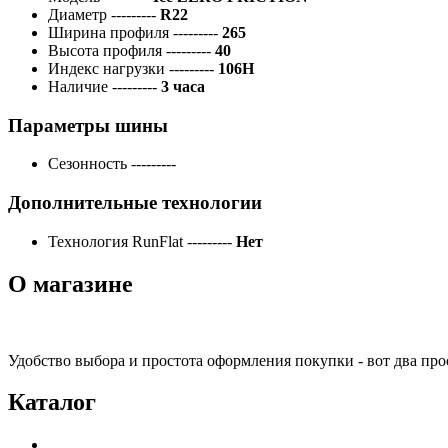
Диаметр
---------
R22
Ширина профиля
---------
265
Высота профиля
---------
40
Индекс нагрузки
---------
106H
Наличие
---------
3 часа
Параметры шины
Сезонность
---------
Дополнительные технологии
Технология RunFlat
---------
Нет
О магазине
Удобство выбора и простота оформления покупки - вот два пр
Каталог