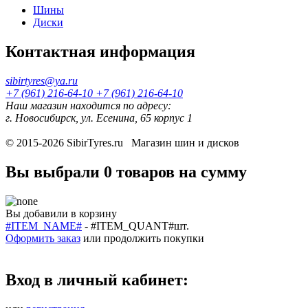
Шины
Диски
Контактная информация
sibirtyres@ya.ru
+7 (961) 216-64-10
+7 (961) 216-64-10
Наш магазин находится по адресу:
г. Новосибирск, ул. Есенина, 65 корпус 1
© 2015-2026
SibirTyres.ru
Магазин шин и дисков
Вы выбрали
0 товаров
на сумму
Вы добавили в корзину
#ITEM_NAME#
-
#ITEM_QUANT#
шт.
Оформить заказ
или
продолжить покупки
Вход в личный кабинет: