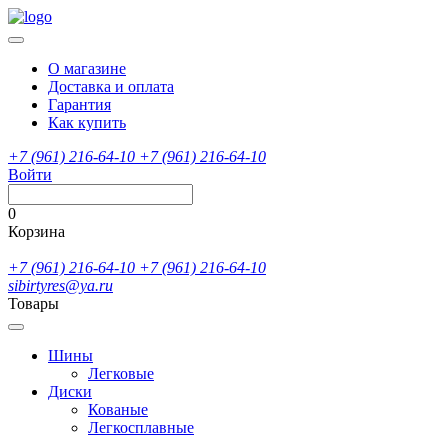
О магазине
Доставка и оплата
Гарантия
Как купить
+7 (961) 216-64-10
+7 (961) 216-64-10
Войти
0
Корзина
+7 (961) 216-64-10
+7 (961) 216-64-10
sibirtyres@ya.ru
Товары
Шины
Легковые
Диски
Кованые
Легкосплавные