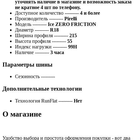
уточнять наличие в магазине и возможность заказа
не кратное 4 шт по телефону.
Доступное количество
---------
4 и более
Производитель
---------
Pirelli
Модель
---------
Ice ZERO FRICTION
Диаметр
---------
R18
Ширина профиля
---------
215
Высота профиля
---------
55
Индекс нагрузки
---------
99H
Наличие
---------
3 часа
Параметры шины
Сезонность
---------
Дополнительные технологии
Технология RunFlat
---------
Нет
О магазине
Удобство выбора и простота оформления покупки - вот два