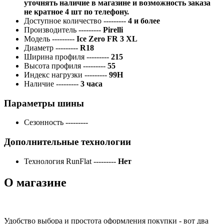
уточнять наличие в магазине и возможность заказа
не кратное 4 шт по телефону.
Доступное количество
---------
4 и более
Производитель
---------
Pirelli
Модель
---------
Ice Zero FR 3 XL
Диаметр
---------
R18
Ширина профиля
---------
215
Высота профиля
---------
55
Индекс нагрузки
---------
99H
Наличие
---------
3 часа
Параметры шины
Сезонность
---------
Дополнительные технологии
Технология RunFlat
---------
Нет
О магазине
Удобство выбора и простота оформления покупки - вот два