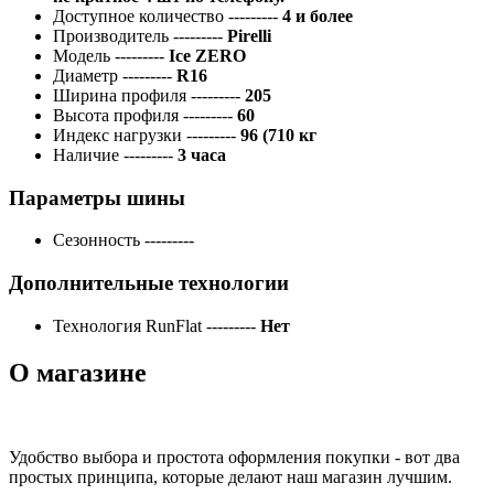
Доступное количество
---------
4 и более
Производитель
---------
Pirelli
Модель
---------
Ice ZERO
Диаметр
---------
R16
Ширина профиля
---------
205
Высота профиля
---------
60
Индекс нагрузки
---------
96 (710 кг
Наличие
---------
3 часа
Параметры шины
Сезонность
---------
Дополнительные технологии
Технология RunFlat
---------
Нет
О магазине
Удобство выбора и простота оформления покупки - вот два
простых принципа, которые делают наш магазин лучшим.