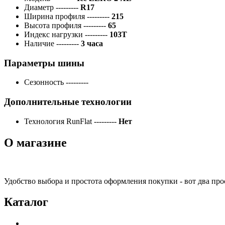
Диаметр
---------
R17
Ширина профиля
---------
215
Высота профиля
---------
65
Индекс нагрузки
---------
103T
Наличие
---------
3 часа
Параметры шины
Сезонность
---------
Дополнительные технологии
Технология RunFlat
---------
Нет
О магазине
Удобство выбора и простота оформления покупки - вот два пр
Каталог