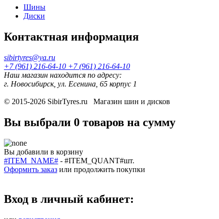
Шины
Диски
Контактная информация
sibirtyres@ya.ru
+7 (961) 216-64-10
+7 (961) 216-64-10
Наш магазин находится по адресу:
г. Новосибирск, ул. Есенина, 65 корпус 1
© 2015-2026
SibirTyres.ru
Магазин шин и дисков
Вы выбрали
0 товаров
на сумму
Вы добавили в корзину
#ITEM_NAME#
-
#ITEM_QUANT#
шт.
Оформить заказ
или
продолжить покупки
Вход в личный кабинет: