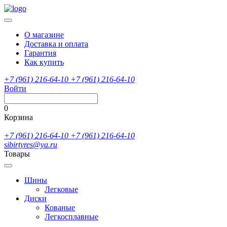
О магазине
Доставка и оплата
Гарантия
Как купить
+7 (961) 216-64-10
+7 (961) 216-64-10
Войти
0
Корзина
+7 (961) 216-64-10
+7 (961) 216-64-10
sibirtyres@ya.ru
Товары
Шины
Легковые
Диски
Кованые
Легкосплавные