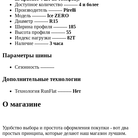
Доступное количество
---------
4 и более
Производитель
---------
Pirelli
Модель
---------
Ice ZERO
Диаметр
---------
R15
Ширина профиля
---------
185
Высота профиля
---------
55
Индекс нагрузки
---------
82T
Наличие
---------
3 часа
Параметры шины
Сезонность
---------
Дополнительные технологии
Технология RunFlat
---------
Нет
О магазине
Удобство выбора и простота оформления покупки - вот два
простых принципа, которые делают наш магазин лучшим.