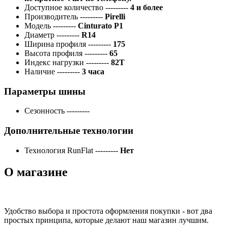
Доступное количество
---------
4 и более
Производитель
---------
Pirelli
Модель
---------
Cinturato P1
Диаметр
---------
R14
Ширина профиля
---------
175
Высота профиля
---------
65
Индекс нагрузки
---------
82T
Наличие
---------
3 часа
Параметры шины
Сезонность
---------
Дополнительные технологии
Технология RunFlat
---------
Нет
О магазине
Удобство выбора и простота оформления покупки - вот два
простых принципа, которые делают наш магазин лучшим.