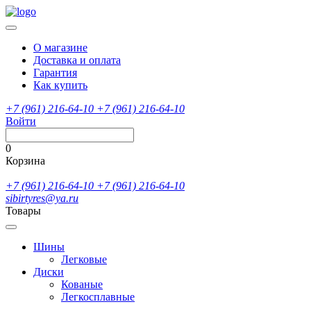
О магазине
Доставка и оплата
Гарантия
Как купить
+7 (961) 216-64-10
+7 (961) 216-64-10
Войти
0
Корзина
+7 (961) 216-64-10
+7 (961) 216-64-10
sibirtyres@ya.ru
Товары
Шины
Легковые
Диски
Кованые
Легкосплавные