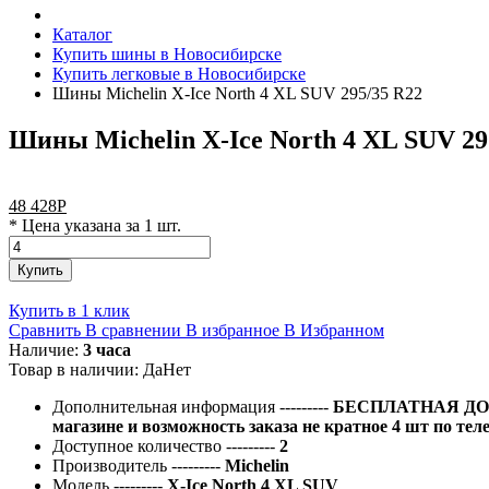
Каталог
Купить шины в Новосибирске
Купить легковые в Новосибирске
Шины Michelin X-Ice North 4 XL SUV 295/35 R22
Шины Michelin X-Ice North 4 XL SUV 29
48 428
Р
* Цена указана за 1 шт.
Купить
Купить в 1 клик
Сравнить
В сравнении
В избранное
В Избранном
Наличие:
3 часа
Товар в наличии:
Да
Нет
Дополнительная информация
---------
БЕСПЛАТНАЯ ДОС
магазине и возможность заказа не кратное 4 шт по тел
Доступное количество
---------
2
Производитель
---------
Michelin
Модель
---------
X-Ice North 4 XL SUV