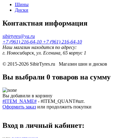
Шины
Диски
Контактная информация
sibirtyres@ya.ru
+7 (961) 216-64-10
+7 (961) 216-64-10
Наш магазин находится по адресу:
г. Новосибирск, ул. Есенина, 65 корпус 1
© 2015-2026
SibirTyres.ru
Магазин шин и дисков
Вы выбрали
0 товаров
на сумму
Вы добавили в корзину
#ITEM_NAME#
-
#ITEM_QUANT#
шт.
Оформить заказ
или
продолжить покупки
Вход в личный кабинет: