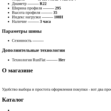
Диаметр
---------
R22
Ширина профиля
---------
295
Высота профиля
---------
35
Индекс нагрузки
---------
108H
Наличие
---------
3 часа
Параметры шины
Сезонность
---------
Дополнительные технологии
Технология RunFlat
---------
Нет
О магазине
Удобство выбора и простота оформления покупки - вот два пр
Каталог