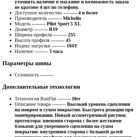
уточнять наличие в магазине и возможность заказа
не кратное 4 шт по телефону.
Доступное количество
---------
4 и более
Производитель
---------
Michelin
Модель
---------
Pilot Sport 5 XL
Диаметр
---------
R19
Ширина профиля
---------
255
Высота профиля
---------
45
Индекс нагрузки
---------
104Y
Наличие
---------
3 часа
Параметры шины
Сезонность
---------
Дополнительные технологии
Технология RunFlat
---------
Нет
Описание товара
---------
Высокий уровень сцепления
на мокром и сухом покрытии. Быстрота реакции при
маневрировании. Новый ассиметричный рисунок
протектора: внешняя сторона с более жесткими
блоками для уверенного сцепления на сухом
покрытии: внутренняя сторона с большей долей