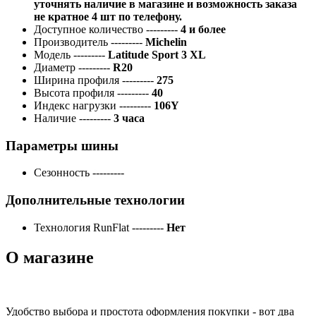
уточнять наличие в магазине и возможность заказа
не кратное 4 шт по телефону.
Доступное количество
---------
4 и более
Производитель
---------
Michelin
Модель
---------
Latitude Sport 3 XL
Диаметр
---------
R20
Ширина профиля
---------
275
Высота профиля
---------
40
Индекс нагрузки
---------
106Y
Наличие
---------
3 часа
Параметры шины
Сезонность
---------
Дополнительные технологии
Технология RunFlat
---------
Нет
О магазине
Удобство выбора и простота оформления покупки - вот два