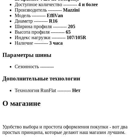
Доступное количество
---------
4 и более
Производитель
---------
Mazzini
Модель
---------
EffiVan
Диаметр
---------
R16
Ширина профиля
---------
205
Высота профиля
---------
65
Индекс нагрузки
---------
107/105R
Наличие
---------
3 часа
Параметры шины
Сезонность
---------
Дополнительные технологии
Технология RunFlat
---------
Нет
О магазине
Удобство выбора и простота оформления покупки - вот два
простых принципа, которые делают наш магазин лучшим.