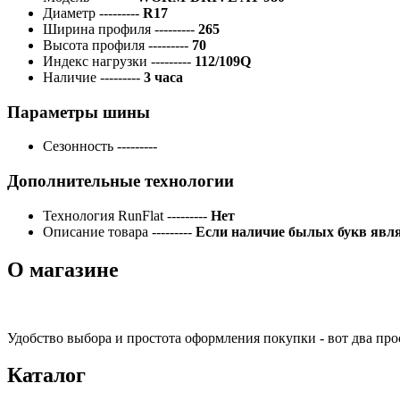
Диаметр
---------
R17
Ширина профиля
---------
265
Высота профиля
---------
70
Индекс нагрузки
---------
112/109Q
Наличие
---------
3 часа
Параметры шины
Сезонность
---------
Дополнительные технологии
Технология RunFlat
---------
Нет
Описание товара
---------
Если наличие былых букв явля
О магазине
Удобство выбора и простота оформления покупки - вот два пр
Каталог