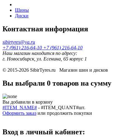
Шины
Диски
Контактная информация
sibirtyres@ya.ru
+7 (961) 216-64-10
+7 (961) 216-64-10
Наш магазин находится по адресу:
г. Новосибирск, ул. Есенина, 65 корпус 1
© 2015-2026
SibirTyres.ru
Магазин шин и дисков
Вы выбрали
0 товаров
на сумму
Вы добавили в корзину
#ITEM_NAME#
-
#ITEM_QUANT#
шт.
Оформить заказ
или
продолжить покупки
Вход в личный кабинет: