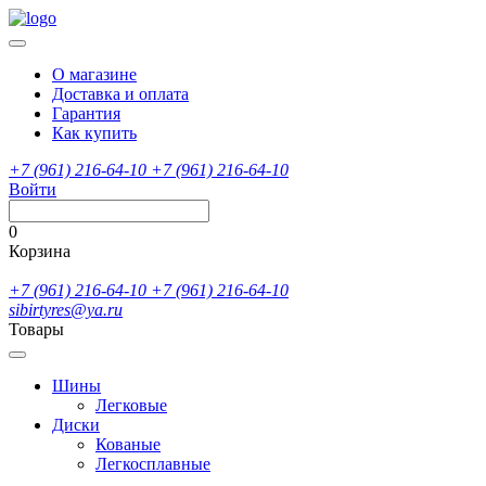
О магазине
Доставка и оплата
Гарантия
Как купить
+7 (961) 216-64-10
+7 (961) 216-64-10
Войти
0
Корзина
+7 (961) 216-64-10
+7 (961) 216-64-10
sibirtyres@ya.ru
Товары
Шины
Легковые
Диски
Кованые
Легкосплавные