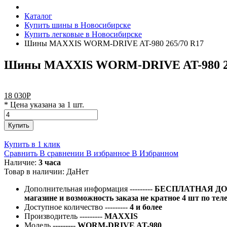
Каталог
Купить шины в Новосибирске
Купить легковые в Новосибирске
Шины MAXXIS WORM-DRIVE AT-980 265/70 R17
Шины MAXXIS WORM-DRIVE AT-980 26
18 030
Р
* Цена указана за 1 шт.
Купить
Купить в 1 клик
Сравнить
В сравнении
В избранное
В Избранном
Наличие:
3 часа
Товар в наличии:
Да
Нет
Дополнительная информация
---------
БЕСПЛАТНАЯ ДОС
магазине и возможность заказа не кратное 4 шт по тел
Доступное количество
---------
4 и более
Производитель
---------
MAXXIS
Модель
---------
WORM-DRIVE AT-980