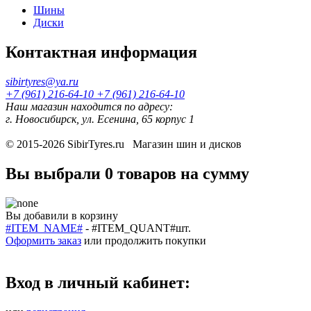
Шины
Диски
Контактная информация
sibirtyres@ya.ru
+7 (961) 216-64-10
+7 (961) 216-64-10
Наш магазин находится по адресу:
г. Новосибирск, ул. Есенина, 65 корпус 1
© 2015-2026
SibirTyres.ru
Магазин шин и дисков
Вы выбрали
0 товаров
на сумму
Вы добавили в корзину
#ITEM_NAME#
-
#ITEM_QUANT#
шт.
Оформить заказ
или
продолжить покупки
Вход в личный кабинет: