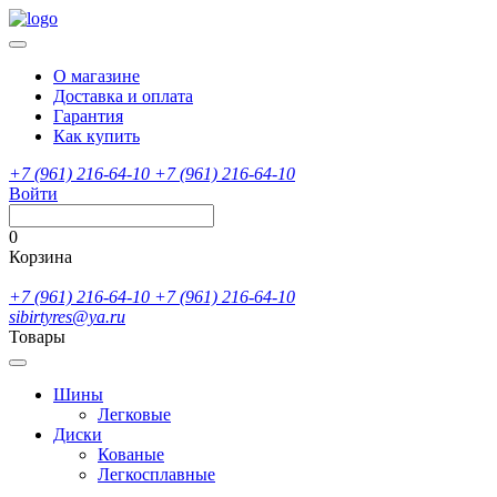
О магазине
Доставка и оплата
Гарантия
Как купить
+7 (961) 216-64-10
+7 (961) 216-64-10
Войти
0
Корзина
+7 (961) 216-64-10
+7 (961) 216-64-10
sibirtyres@ya.ru
Товары
Шины
Легковые
Диски
Кованые
Легкосплавные