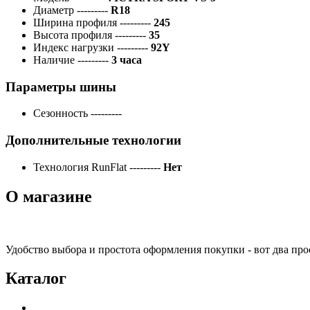
Диаметр
---------
R18
Ширина профиля
---------
245
Высота профиля
---------
35
Индекс нагрузки
---------
92Y
Наличие
---------
3 часа
Параметры шины
Сезонность
---------
Дополнительные технологии
Технология RunFlat
---------
Нет
О магазине
Удобство выбора и простота оформления покупки - вот два пр
Каталог