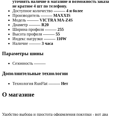
уточнять наличие в магазине и возможность заказа
не кратное 4 шт по телефону.
Доступное количество
---------
4 и более
Производитель
---------
MAXXIS
Модель
---------
VICTRA MA-Z4S
Диаметр
---------
R20
Ширина профиля
---------
255
Высота профиля
---------
55
Индекс нагрузки
---------
110W
Наличие
---------
3 часа
Параметры шины
Сезонность
---------
Дополнительные технологии
Технология RunFlat
---------
Нет
О магазине
Удобство выбора и простота оформления покупки - вот два